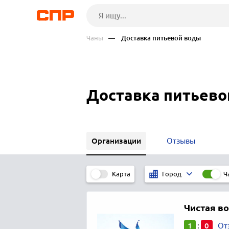
Чаны
— Доставка питьевой воды
Доставка питьево
Организации
Отзывы
Карта
Ч
Город
Чистая в
1
0
:
От