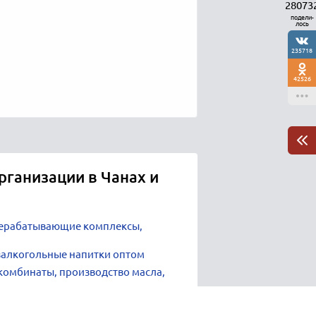
28073
подели-
лось
235718
42526
рганизации в Чанах и
ерабатывающие комплексы,
езалкогольные напитки оптом
омбинаты, производство масла,
и