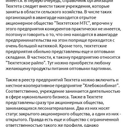
имеется. В первую очередь, справочник организаций
Тюхтета следует внести такие учреждения, которые
заняты в области сельского хозяйства. В числе таких
организаций в авангарде находится отрытое
акционерное общество "Тюхтетское МТС", впрочем у
этого предприятия конкурентов практически не имеется,
поэтому и говорить о то, что оно находится в авангарде
предпринимательства на этом поприще приходится с
очень большой натяжкой. Кроме того, тюхтетские
предприятия обильно представлены еще и оптовыми
складами. В частности, к такому предприятию относится
"Тюхтетское райпо". Тут можно приобрести любому
желающему продукты питания оптовыми партиями.
Также в реестр предприятий Тюхтета можно включить и
местное кооперативное предприятие "Хлебокомбинат".
Соответственно, учреждение занимается деятельностью
в сфере мукомольного бизнеса. Также в Тюхтете
представлены сразу три акционерных общества,
занимающихся лесоматериалами. Два из них носят
статус закрытого акционерного общества, а один из них -
открытого. Правда есть еще и общество с ограниченной
ответственностью такого же профиля, однако