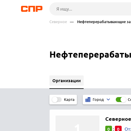
Северное
— Нефтеперерабатывающие за
Нефтеперерабаты
Организации
Карта
С
Город
Северное
0
0
:
От