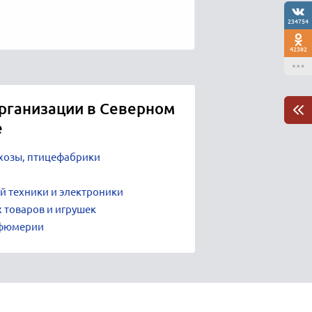
234754
42382
рганизации в Северном
е
хозы, птицефабрики
й техники и электроники
 товаров и игрушек
рфюмерии