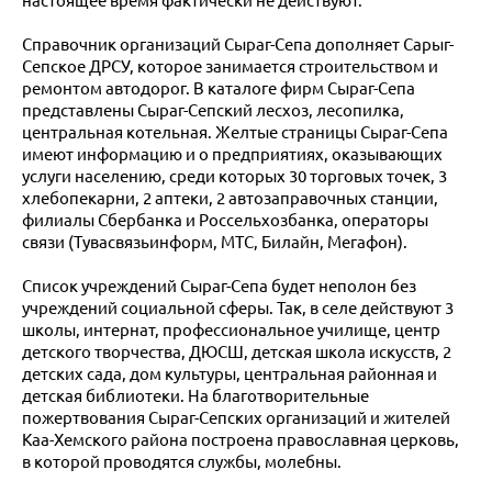
настоящее время фактически не действуют.
Справочник организаций Сыраг-Сепа дополняет Сарыг-
Сепское ДРСУ, которое занимается строительством и
ремонтом автодорог. В каталоге фирм Сыраг-Сепа
представлены Сыраг-Сепский лесхоз, лесопилка,
центральная котельная. Желтые страницы Сыраг-Сепа
имеют информацию и о предприятиях, оказывающих
услуги населению, среди которых 30 торговых точек, 3
хлебопекарни, 2 аптеки, 2 автозаправочных станции,
филиалы Сбербанка и Россельхозбанка, операторы
связи (Тувасвязьинформ, МТС, Билайн, Мегафон).
Список учреждений Сыраг-Сепа будет неполон без
учреждений социальной сферы. Так, в селе действуют 3
школы, интернат, профессиональное училище, центр
детского творчества, ДЮСШ, детская школа искусств, 2
детских сада, дом культуры, центральная районная и
детская библиотеки. На благотворительные
пожертвования Сыраг-Сепских организаций и жителей
Каа-Хемского района построена православная церковь,
в которой проводятся службы, молебны.