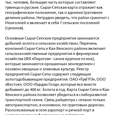
тыс. человек, большую часть которых составляют
тувинцы и русские. Сыраг-Сепская карта отражает как
географическое положение, так и административное
деление района. Нетрудно увидеть, что район граничит с
Монголией и включает в себя 7 сельских поселений
(сумонов).
Основные Сыраг-Сепские предприятия занимаются
добычей золота и сельским хозяйством. Перечень
компаний Сыраг-Сепа и Каа-Хемского района включает
сельскохозяйственные предприятия и фермерские
хозяйства (ФХ «Пирогов» - самое крупное из них),
которые занимаются орошаемым земледелием с
посевом овощных и злаковых культур. Реестр
предприятий Сыраг-Сепа содержит следующие
золотодобывающие предприятия: ОАО «ТувГРЭ», ООО
«Восток», ООО «Тардан Голд», которые все вместе
добывают до 400 кг. Золота в год. Карта Сыраг-Сепа и Каа-
Хемского района позволяет убедиться в слаборазвитой
транспортной схеме. Связь райцентра с селами только
автотранспортом, в основном, по грунтовым дорогам.
Расположенные в селе аэропорт и речной порт в