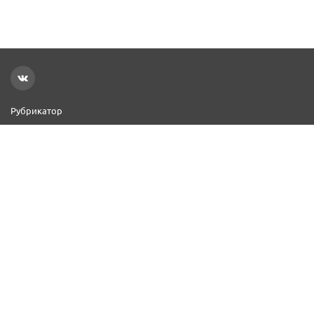
Рубрикатор
Новости
Реклама на сайте
Контакты
Добавить организацию
2000–2026 © СПР
Политика конфиденциальности