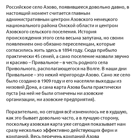
Российское село Азово, появившееся довольно давно, в
настоящий момент считается главным
административным центром Азовского немецкого
национального района Омской области и центром
Азовского сельского поселения. История
происхождения этого села весьма запутана, но своим
появлением оно обязано переселенцам, которые
согласились жить здесь в 1894 году. Сюда прибыло
практически 45 семей, а само поселение назвали звучно
и красиво – Привальное – в честь родного села
Привольного, располагающегося на Волге. В наши дни
Привальное – это некий «пригород» Азово. Само же село
было создано в 1909 году и его населяли выходцы из
низовий Дона, а сама карта Азова была практически
пуста (на ней не были отмечены ни азовские
организации, ни азовские предприятия).
Поразительно, но сегодня всё изменилось не в худшую,
как это бывает довольно часто, а в лучшую сторону,
поскольку азовская карта уже сегодня показывает нам
сразу несколько эффективно действующих фирм и
компаний. Весь перечень компаний Азова