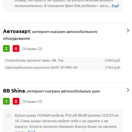
товар. На трассе не шумит, на расход бензина влияет
незначительно. В основном брал для рыбалки – весь...
Автоазарт
,
интернет-магазин автомобильного
оборудования
2
0
:
Отзывы (2)
Устройство громкой связи JBL Trip
5490 руб.
Автомобильная акустика SWAT SP PRO-4N
1764 руб.
BB Shina
,
интернет-магазин автомобильных шин
1
0
:
Отзывы (1)
Купил шины FOMAN модель POLAR BEAR размер 225/55 на
16. Сами шины отлично ведут себя и на грунте и на
трассе. Колеса отлично держат дорогу даже на свежем